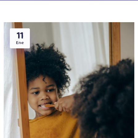
11
Ene