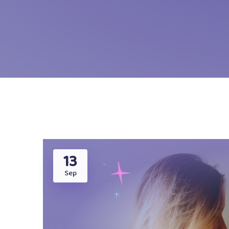
13
Sep