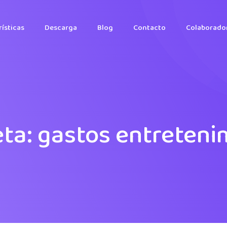
ísticas
Descarga
Blog
Contacto
Colaborado
eta:
gastos entreteni